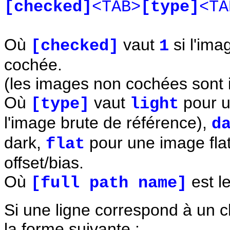
[checked]
<TAB>
[type]
<TA
Où
vaut
si l'ima
[checked]
1
cochée.
(les images non cochées sont
Où
vaut
pour u
[type]
light
l'image brute de référence),
d
dark,
pour une image fla
flat
offset/bias.
Où
est le
[full path name]
Si une ligne correspond à un c
la forme suivante :