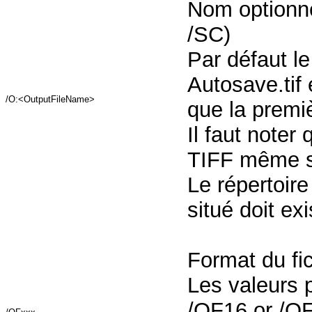
Nom optionnel
/SC)
Par défaut le
Autosave.tif 
/O:<OutputFileName>
que la premi
Il faut noter 
TIFF même si 
Le répertoire
situé doit exi
Format du fic
Les valeurs p
/OF16 or /OF1