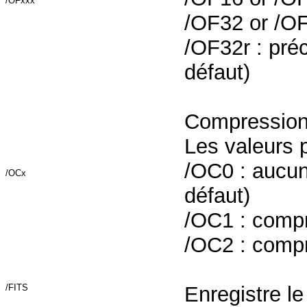
/OFxxx
/OF32 or /OF3
/OF32r : préc
défaut)
Compression d
Les valeurs p
/OC0 : aucun
/OCx
défaut)
/OC1 : comp
/OC2 : compr
/FITS
Enregistre le