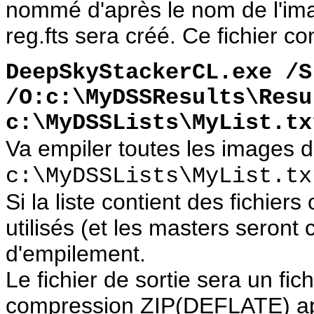
nommé d'après le nom de l'ima
reg.fts sera créé. Ce fichier co
DeepSkyStackerCL.exe /S
/O:c:\MyDSSResults\Resu
c:\MyDSSLists\MyList.tx
Va empiler toutes les images de
c:\MyDSSLists\MyList.tx
Si la liste contient des fichiers 
utilisés (et les masters seront
d'empilement.
Le fichier de sortie sera un fic
compression ZIP(DEFLATE) a